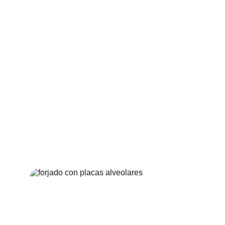
térmico y reduce la transmisión acústica, 
cumpliendo con normativa vigente y 
mejorando la eficiencia energética del 
edificio.
6. Sostenibilidad
Menos emisiones por transporte
Menos hormigón vertido en obra
Eliminación del encofrado desechable
Material reciclable y de larga vida útil