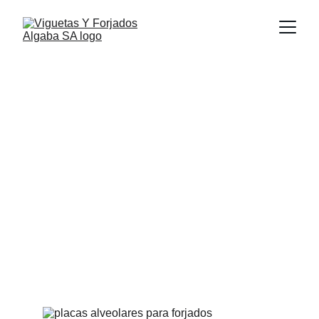
Placas 
Alveolares para 
Forjados
Nuestras placas alveolares pretensadas 
para forjados permiten cubrir grandes 
luces sin necesidad de encofrados ni 
apuntalamientos prolongados.