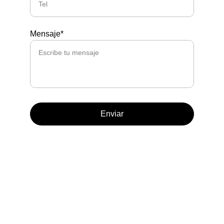
Mensaje*
Enviar
Contacto
Email
info@viguetasyforjadosalgaba.com
Teléfono